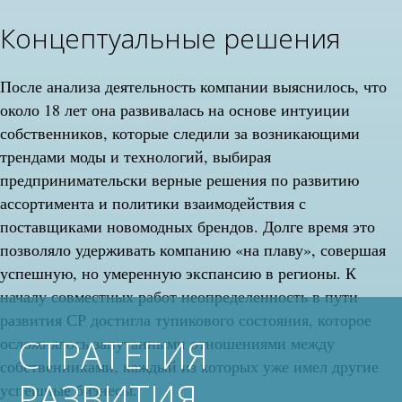
Концептуальные решения
После анализа деятельность компании выяснилось, что
около 18 лет она развивалась на основе интуиции
собственников, которые следили за возникающими
трендами моды и технологий, выбирая
предпринимательски верные решения по развитию
ассортимента и политики взаимодействия с
поставщиками новомодных брендов. Долге время это
позволяло удерживать компанию «на плаву», совершая
успешную, но умеренную экспансию в регионы. К
началу совместных работ неопределенность в пути
развития СР достигла тупикового состояния, которое
СТРАТЕГИЯ
осложнялось запутанными отношениями между
собственниками, каждый из которых уже имел другие
РАЗВИТИЯ
успешные бизнесы.