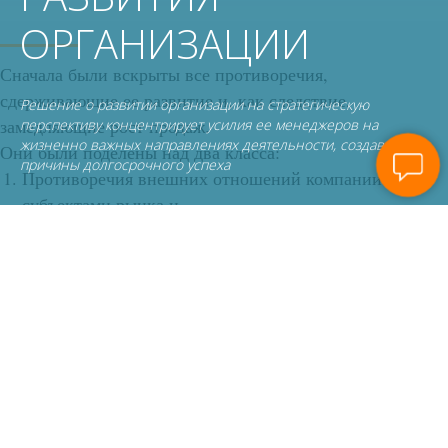
ОРГАНИЗАЦИИ
Сначала были вскрыты все противоречия,
сдерживающие ее развитие и, как следствие,
Решение о развитии организации на стратегическую
замедляющие рост продаж.
перспективу концентрирует усилия ее менеджеров на
жизненно важных направлениях деятельности, создавая
Они были поделены над два класса:
причины долгосрочного успеха
Противоречия внешних отношений компании с
субъектами рынка и
Противоречия внутренних отношений в компании.
На основе открывшейся картины феноменов ведения
бизнеса были построены концепты двух выделенных
пространств отношений. Эти концепты были сделаны
как аспектные теории деятельности компании и потому
содержали чрезвычайно большое разнообразие структур
отношений. В этом пространстве удалось выделить как
существующий облик компании, так и все другие.